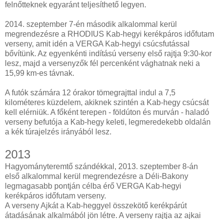
felnőtteknek egyaránt teljesíthető legyen.
2014. szeptember 7-én második alkalommal kerül
megrendezésre a RHODIUS Kab-hegyi kerékpáros időfutam
verseny, amit idén a VERGA Kab-hegyi csúcsfutással
bővítünk. Az egyenkénti indítású verseny első rajtja 9:30-kor
lesz, majd a versenyzők fél percenként vághatnak neki a
15,99 km-es távnak.
A futók számára 12 órakor tömegrajttal indul a 7,5
kilométeres küzdelem, akiknek szintén a Kab-hegy csúcsát
kell elérniük. A főként terepen - földúton és murván - haladó
verseny befutója a Kab-hegy keleti, legmeredekebb oldalán
a kék túrajelzés irányából lesz.
2013
Hagyományteremtő szándékkal, 2013. szeptember 8-án
első alkalommal kerül megrendezésre a Déli-Bakony
legmagasabb pontján célba érő VERGA Kab-hegyi
kerékpáros időfutam verseny.
A verseny Ajkát a Kab-heggyel összekötő kerékpárút
átadásának alkalmából jön létre. A verseny rajtja az ajkai