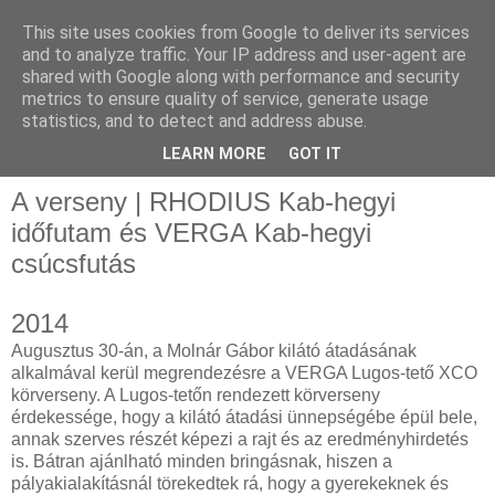
This site uses cookies from Google to deliver its services
and to analyze traffic. Your IP address and user-agent are
shared with Google along with performance and security
metrics to ensure quality of service, generate usage
Kab-hegyi időfutam
statistics, and to detect and address abuse.
LEARN MORE
GOT IT
A verseny | RHODIUS Kab-hegyi
időfutam és VERGA Kab-hegyi
csúcsfutás
2014
Augusztus 30-án, a Molnár Gábor kilátó átadásának
alkalmával kerül megrendezésre a VERGA Lugos-tető XCO
körverseny. A Lugos-tetőn rendezett körverseny
érdekessége, hogy a kilátó átadási ünnepségébe épül bele,
annak szerves részét képezi a rajt és az eredményhirdetés
is. Bátran ajánlható minden bringásnak, hiszen a
pályakialakításnál törekedtek rá, hogy a gyerekeknek és